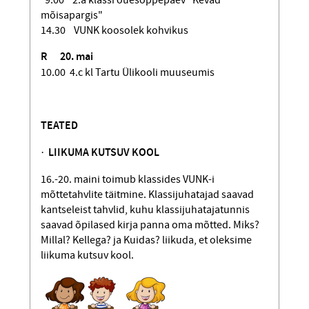
9.00 2.a klassi õuesõppepäev "Kevad
mõisapargis"
14.30 VUNK koosolek kohvikus
R
20. mai
10.00 4.c kl Tartu Ülikooli muuseumis
TEATED
·
LIIKUMA KUTSUV KOOL
16.-20. maini toimub klassides VUNK-i
mõttetahvlite täitmine. Klassijuhatajad saavad
kantseleist tahvlid, kuhu klassijuhatajatunnis
saavad õpilased kirja panna oma mõtted. Miks?
Millal? Kellega? ja Kuidas? liikuda, et oleksime
liikuma kutsuv kool.