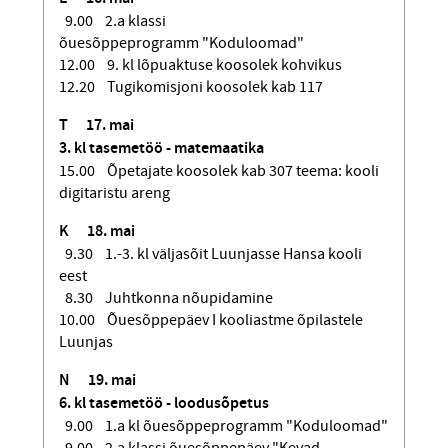
9.00 2.a klassi
õuesõppeprogramm "Koduloomad"
12.00 9. kl lõpuaktuse koosolek kohvikus
12.20 Tugikomisjoni koosolek kab 117
T
17. mai
3. kl tasemetöö - matemaatika
15.00 Õpetajate koosolek kab 307 teema: kooli
digitaristu areng
K
18. mai
9.30 1.-3. kl väljasõit Luunjasse Hansa kooli
eest
8.30 Juhtkonna nõupidamine
10.00 Õuesõppepäev I kooliastme õpilastele
Luunjas
N
19. mai
6. kl tasemetöö - loodusõpetus
9.00 1.a kl õuesõppeprogramm "Koduloomad"