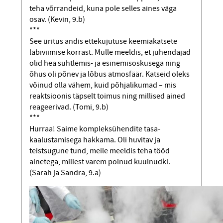
teha võrrandeid, kuna pole selles aines väga
osav. (Kevin, 9.b)
***
See üritus andis ettekujutuse keemiakatsete
läbiviimise korrast. Mulle meeldis, et juhendajad
olid hea suhtlemis- ja esinemisoskusega ning
õhus oli põnev ja lõbus atmosfäär. Katseid oleks
võinud olla vähem, kuid põhjalikumad – mis
reaktsioo­nis täpselt toimus ning millised ained
reageerivad. (Tomi, 9.b)
***
Hurraa! Saime kompleksühendite tasa­
kaalustamisega hakkama. Oli huvitav ja
teistsugune tund, meile meeldis teha tööd
ainetega, millest varem polnud kuulnudki.
(Sarah ja Sandra, 9.a)