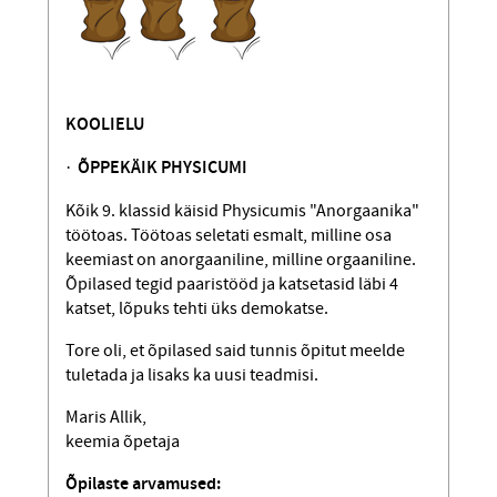
KOOLIELU
·
ÕPPEKÄIK PHYSICUMI
Kõik 9. klassid käisid Physicumis "Anorgaanika"
töötoas. Töötoas seletati esmalt, milline osa
keemiast on anorgaa­niline, milline orgaaniline.
Õpilased tegid paaristööd ja katsetasid läbi 4
katset, lõpuks tehti üks demokatse.
Tore oli, et õpilased said tunnis õpitut meelde
tuletada ja lisaks ka uusi teadmisi.
Maris Allik,
keemia õpetaja
Õpilaste arvamused: