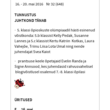
16. - 20. mai 2016 Nr 32 (648)
TUNNUSTUS
JUHTKOND TÄNAB
· 5. klassi õpioskuste olümpiaadil hästi esinenud
võistkonda: 5.b klassist Kelly Pedak, Susanne
Lannes ja 5.c klassist Kertu Katriin Kotkas, Laura
Vahejõe, Triinu Liisa Lota Umal ning nende
juhendajat Svea Kaiot
· prantsuse keele õpetajaid Evelin Randa ja
Signe Annsood, kes juhendasid rahvusvahelisel
blogi­võistlusel osalenud 7.-8. klassi õpilasi
ÜRITUSED
E
16. mai