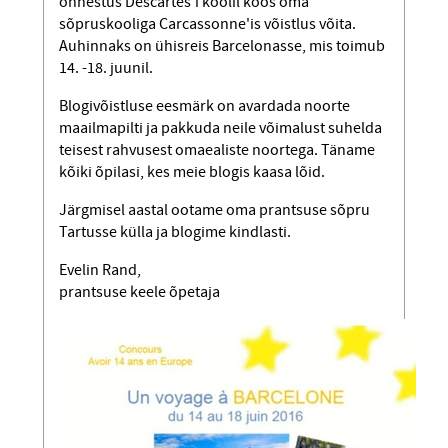
õnnestus Descartes'i koolil koos oma
sõpruskooliga Carcassonne'is võistlus võita.
Auhinnaks on ühisreis Barcelonasse, mis toimub
14. -18. juunil.
Blogivõistluse eesmärk on avardada noorte
maailmapilti ja pakkuda neile võimalust suhelda
teisest rahvusest omaealiste noortega. Täname
kõiki õpilasi, kes meie blogis kaasa lõid.
Järgmisel aastal ootame oma prantsuse sõpru
Tartusse külla ja blogime kindlasti.
Evelin Rand,
prantsuse keele õpetaja