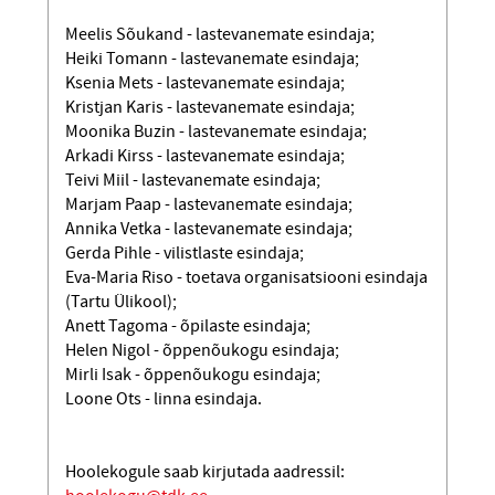
Meelis Sõukand - lastevanemate esindaja;
Heiki Tomann - lastevanemate esindaja;
Ksenia Mets - lastevanemate esindaja;
Kristjan Karis - lastevanemate esindaja;
Moonika Buzin - lastevanemate esindaja;
Arkadi Kirss - lastevanemate esindaja;
Teivi Miil - lastevanemate esindaja;
Marjam Paap - lastevanemate esindaja;
Annika Vetka - lastevanemate esindaja;
Gerda Pihle - vilistlaste esindaja;
Eva-Maria Riso - toetava organisatsiooni esindaja
(Tartu Ülikool);
Anett Tagoma - õpilaste esindaja;
Helen Nigol - õppenõukogu esindaja;
Mirli Isak - õppenõukogu esindaja;
Loone Ots - linna esindaja.
Hoolekogule saab kirjutada aadressil: