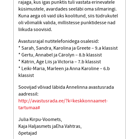
rajaga, kus igas punktis tuli vastata erinevatele
küsimustele, avardades seeläbi oma silmaringi.
Kuna aega oli vaid üks koolitund, siis tüdrukutel
oli võimalik valida, millistesse punktidesse nad
liikuda soovisid.
Avastusrajal nutitelefonidega osalesid:
* Sarah, Sandra, Karolina ja Greete – 9.a klassist
* Gertu, Annabel ja Cärolyn – 8.b klassist
* Kätrin, Age Liis ja Victoria – 7.b klassist
* Leiki-Maria, Marleen ja Anna Karoline – 6.b
klassist
Soovijad võivad läbida Annelinna avastusrada
aadressil:
http://avastusrada.ee/?k=keskkonnaamet-
tartumaa#
Julia Kirpu-Voomets,
Kaja Haljasmets ja
Eha Vahtras,
õpetajad