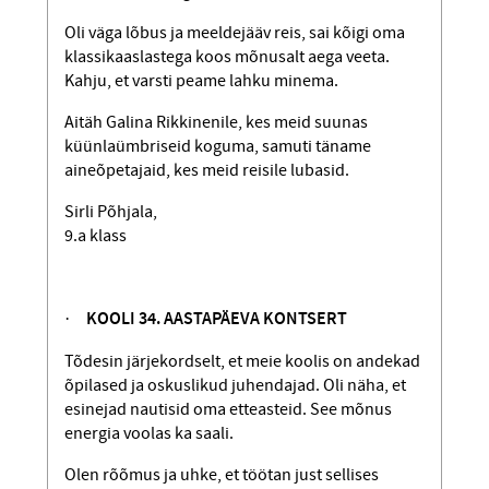
Oli väga lõbus ja meeldejääv reis, sai kõigi oma
klassikaaslastega koos mõnusalt aega veeta.
Kahju, et varsti peame lahku minema.
Aitäh Galina Rikkinenile, kes meid suunas
küünlaümbriseid koguma, samuti täname
aineõpetajaid, kes meid reisile lubasid.
Sirli Põhjala,
9.a klass
·
KOOLI 34. AASTAPÄEVA KONTSERT
Tõdesin järjekordselt, et meie koolis on andekad
õpilased ja oskuslikud juhendajad. Oli näha, et
esinejad nautisid oma etteasteid. See mõnus
energia voolas ka saali.
Olen rõõmus ja uhke, et töötan just sellises