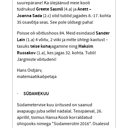
suurepärane! Ka ülejäänud meie kooli
tüdrukud
Greete Sasmil
(4.a) ja
Anett –
Joanna Sada
(2.c) olid tublid jagades 8.-17. kohta
35 osavõtja seas. See pole üldsegi paha!
Poisse oli võitlushoos 84. Meid esindasid
Sander
Lain
(1.a) 4 võitu, 2 viiki ja mitte ühtegi kaotust –
tasuks
teise koha
jagamine ning
Maksim
Russakov
(1.a), kes jagas 32. kohta. Tubli!
Järgmiste võitudeni!
Hans Oidjärv,
matemaatikaõpetaja
·
SÜDAMEKUU
Südametervise kuu üritused on saanud
avapaugu juba sellel nädalal. Teisipäeval, 26.
aprillil, toimus Hansa Kooli korraldatud
ühisjooks nimega "Südamerütm 2016". Osalesid