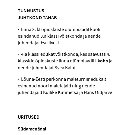
TUNNUSTUS
JUHTKOND TÄNAB
· linna 3. kl õpioskuste olümpiaadil kooli
esindanud 3.a klassi võistkonda ja nende
juhendajat Eve Ilvest
· 4.a klassi edukat võistkonda, kes saavutas 4.
klasside õpioskuste linna olümpiaadil
I koha
ja
nende juhendajat Svea Kaiot
· Lõuna-Eesti piirkonna maleturniir edukalt
esinenud noori maletajaid ning nende
juhendajaid Küllike Kütimetsa ja Hans Oidjärve
ÜRITUSED
Südamenädal