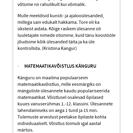
võtsime nii rahulikult kui võimalik.
Mulle meeldisid kunsti- ja ajalooülesanded,
millega sain edukalt hakkama. Tore oli ka
üksteist aidata. Kõige raskem ülesanne oli
luuletajate nimede otsimine, kuid tänu koostööle
jõudsime kõik ülesanded täita ja ka üle
kontrollida. (Kristiina Kangur)
·
MATEMAATIKAVÕISTLUS KÄNGURU
Känguru on maailma populaarseim
matemaatikavõistlus, mille eesmärgiks on
mänguliste ülesannete kaudu popu­lariseerida
matemaatikat. Võistlusel osale­vad õpilased
kuues vanuserühmas 1.-12. klassini. Ülesannete
lahendamiseks on aega 1 tund ja 15 min.
Tulemuste arvestust peetakse õpilaste kohta
individuaalselt. Võistlus toimub igal aastal
märtsis.