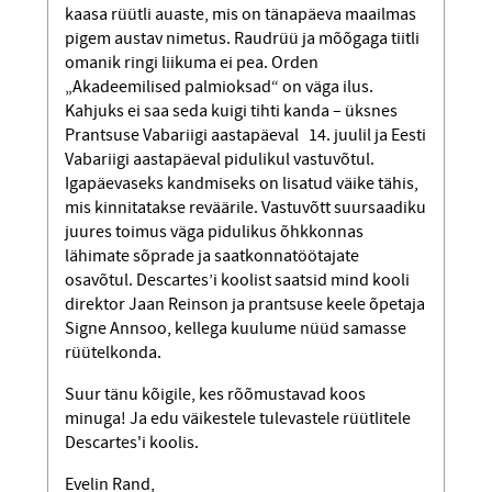
kaasa rüütli auaste, mis on tänapäeva maailmas
pigem austav nimetus. Raudrüü ja mõõgaga tiitli
omanik ringi liikuma ei pea. Orden
„Akadeemilised palmioksad“ on väga ilus.
Kahjuks ei saa seda kuigi tihti kanda – üksnes
Prantsuse Vabariigi aastapäeval 14. juulil ja Eesti
Vabariigi aastapäeval pidulikul vastuvõtul.
Igapäevaseks kand­miseks on lisatud väike tähis,
mis kinnitatakse reväärile. Vastuvõtt suursaadiku
juures toimus väga pidulikus õhkkonnas
lähimate sõprade ja saatkonnatöötajate
osavõtul. Descartes’i koolist saatsid mind kooli
direktor Jaan Reinson ja prantsuse keele õpetaja
Signe Annsoo, kellega kuulume nüüd samasse
rüütelkonda.
Suur tänu kõigile, kes rõõmustavad koos
minuga! Ja edu väikestele tulevastele rüütlitele
Descartes'i koolis.
Evelin Rand,