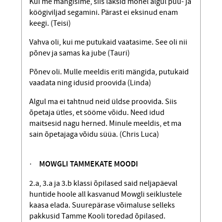
Kui me mängisime, siis läksid mõnel algul puu- ja
köögiviljad segamini. Pärast ei eksinud enam
keegi. (Teisi)
Vahva oli, kui me putukaid vaatasime. See oli nii
põnev ja samas ka jube (Tauri)
Põnev oli. Mulle meeldis eriti mängida, putukaid
vaadata ning idusid proovida (Linda)
Algul ma ei tahtnud neid üldse proovida. Siis
õpetaja ütles, et sööme võidu. Need idud
maitsesid nagu herned. Minule meeldis, et ma
sain õpetajaga võidu süüa. (Chris Luca)
·
MOWGLI TAMMEKATE MOODI
2.a, 3.a ja 3.b klassi õpilased said neljapäeval
huntide hoole all kasvanud Mowgli seiklustele
kaasa elada. Suurepärase võimaluse selleks
pakkusid Tamme Kooli toredad õpilased.