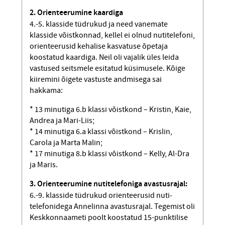
2. Orienteerumine kaardiga
4.-5. klasside tüdrukud ja need vanemate
klasside võistkonnad, kellel ei olnud nutitelefoni,
orienteerusid kehalise kasvatuse õpetaja
koostatud kaardiga. Neil oli vajalik üles leida
vastused seitsmele esitatud küsimusele. Kõige
kiiremini õigete vastuste andmisega sai
hakkama:
* 13 minutiga 6.b klassi võistkond – Kristin, Kaie,
Andrea ja Mari-Liis;
* 14 minutiga 6.a klassi võistkond – Krislin,
Carola ja Marta Malin;
* 17 minutiga 8.b klassi võistkond – Kelly, Al-Dra
ja Maris.
3. Orienteerumine nutitelefoniga avas­tusrajal:
6.-9. klasside tüdrukud orienteerusid nuti­
telefonidega Annelinna avastusrajal. Tege­mist oli
Keskkonnaameti poolt koostatud 15-punktilise