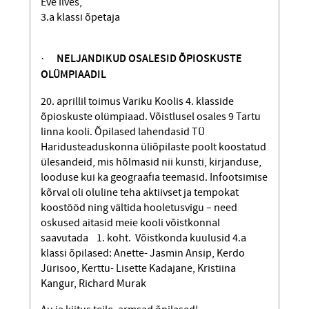
Eve Ilves,
3.a klassi õpetaja
·
NELJANDIKUD OSALESID
ÕPIOSKUSTE
OLÜMPIAADIL
20. aprillil toimus Variku Koolis 4. klasside
õpioskuste olümpiaad. Võistlusel osales 9 Tartu
linna kooli. Õpilased lahendasid TÜ
Haridusteaduskonna üliõpilaste poolt koostatud
ülesandeid, mis hõlmasid nii kunsti, kirjanduse,
looduse kui ka geograafia teemasid. Infootsimise
kõrval oli oluline teha aktiivset ja tempokat
koostööd ning vältida hooletusvigu – need
oskused aitasid meie kooli võistkonnal
saavutada 1. koht. Võistkonda kuulusid 4.a
klassi õpilased: Anette- Jasmin Ansip, Kerdo
Jürisoo, Kerttu- Lisette Kadajane, Kristiina
Kangur, Richard Murak