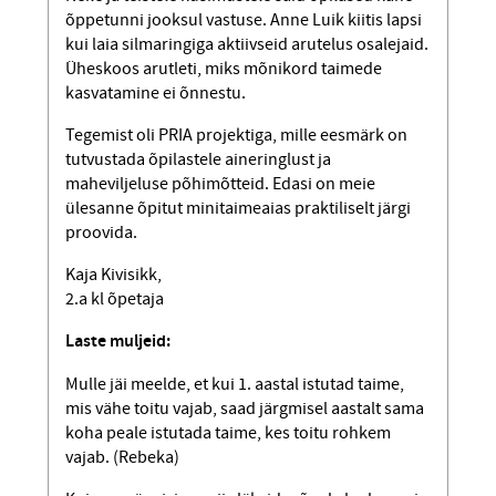
õppetunni jooksul vastuse. Anne Luik kiitis lapsi
kui laia silmaringiga aktiivseid arutelus osalejaid.
Üheskoos arutleti, miks mõnikord taimede
kasvatamine ei õnnestu.
Tegemist oli PRIA projektiga, mille eesmärk on
tutvustada õpilastele aineringlust ja
maheviljeluse põhimõtteid. Edasi on meie
ülesanne õpitut minitaimeaias praktiliselt järgi
proovida.
Kaja Kivisikk,
2.a kl õpetaja
Laste muljeid:
Mulle jäi meelde, et kui 1. aastal istutad taime,
mis vähe toitu vajab, saad järgmisel aastalt sama
koha peale istutada taime, kes toitu rohkem
vajab. (Rebeka)