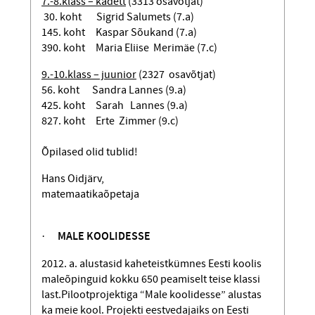
7.-8.klass – kadett
(3313 osavõtjat)
30. koht Sigrid Salumets (7.a)
145. koht Kaspar Sõukand (7.a)
390. koht Maria Eliise Merimäe (7.c)
9.-10.klass – juunior
(2327 osavõtjat)
56. koht Sandra Lannes (9.a)
425. koht Sarah Lannes (9.a)
827. koht Erte Zimmer (9.c)
Õpilased olid tublid!
Hans Oidjärv,
matemaatikaõpetaja
·
MALE KOOLIDESSE
2012. a. alustasid kaheteistkümnes Eesti koolis
maleõpinguid kokku 650 peamiselt teise klassi
last.Pilootprojektiga “Male koolidesse” alustas
ka meie kool. Projekti eestvedajaiks on Eesti