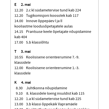
E
2. mai
12.20 2.c kl südametervise tund kab 224
12.20 Tugikomisjoni koosolek kab 117
14.00 Innove õppepäev I ja II
kooliastme loodusõpetajatele aulas
14.15 Prantsuse keele õpetajate nõupidamine
kab 404
17.00 5.b klassiõhtu
T
3. mai
10.55 Koolisisene orienteerumine 7.-9.
klassidele
12.00 Koolisisene orienteerumine 1.-3.
klassidele
K
4. mai
8.30 Juhtkonna nõupidamine
9.10 8. klassidele loeng insuldist kab 115
12.20 1.a kl südametervise tund kab 225
13.00 3.b klassi õppekäik Vapramäele