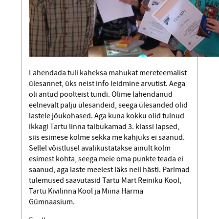
Lahendada tuli kaheksa mahukat mere­teemalist
ülesannet, üks neist info leidmine arvutist. Aega
oli antud poolteist tundi. Olime lahendanud
eelnevalt palju ülesandeid, seega ülesanded olid
lastele jõukohased. Aga kuna kokku olid tulnud
ikkagi Tartu linna taibukamad 3. klassi lapsed,
siis esimese kolme sekka me kahjuks ei saanud.
Sellel võistlusel avalikustatakse ainult kolm
esimest kohta, seega meie oma punkte teada ei
saanud, aga laste meelest läks neil hästi. Parimad
tulemused saavutasid Tartu Mart Reiniku Kool,
Tartu Kivilinna Kool ja Miina Härma
Gümnaasium.