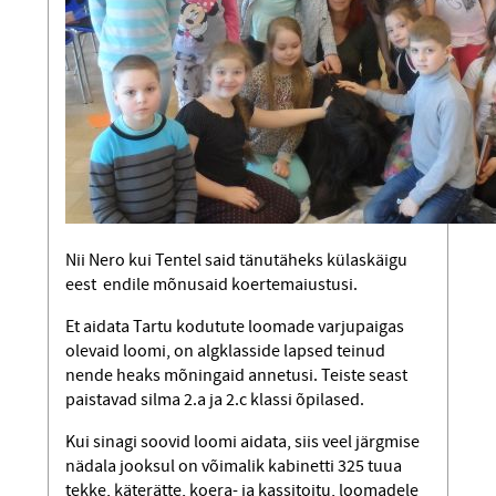
Nii Nero kui Tentel said tänutäheks külaskäigu
eest endile mõnusaid koerte­maiustusi.
Et aidata Tartu kodutute loomade varju­paigas
olevaid loomi, on algklasside lapsed teinud
nende heaks mõningaid annetusi. Teiste seast
paistavad silma 2.a ja 2.c klassi õpilased.
Kui sinagi soovid loomi aidata, siis veel järgmise
nädala jooksul on võimalik kabinetti 325 tuua
tekke, käterätte, koera- ja kassitoitu, loomadele