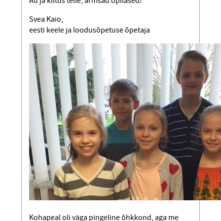
Au ja kiitus teile, armsad õpilased!
Svea Kaio,
eesti keele ja loodusõpetuse õpetaja
Kohapeal oli väga pingeline õhkkond, aga me