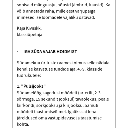
sobivaid mänguasju, nõusid (ämbrid, kausid). Ka
võib annetada raha, mille eest varjupaiga
inimesed ise loomadele vajaliku ostavad.
Kaja Kivisikk,
klassiõpetaja
·
IGA SÜDA VAJAB HOIDMIST
Südamekuu ürituste raames toimus selle nädala
kehalise kasvatuse tundide ajal 4.-9. klasside
tüdrukutele:
1. "Pulsijooks"
Südamelöögisagedust mõõdeti (arterilt, 2-3
sõrmega, 15 sekundit jooksul) tavaolekus, peale
kiirkõndi, sörkjooksu ja kiirjooksu. Samuti
mõõdeti taastumisvõimet. Igaüks sai teha
järeldused oma vastupidavuse ja taastumise
kohta.