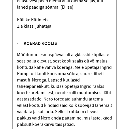
Päästevest peab olema alati olema seljas, kui
lähed paadiga sõitma. (Eliise)
Küllike Kütimets,
1.a klassi juhataja
·
KOERAD KOOLIS
Möödunud esmaspäeval oli algklasside õpilaste
seas palju elevust, sest kooli saalis oli võimalus
kohtuda kahe vahva koeraga. Meie õpetaja Ingrid
Rump tuli kooli koos oma sõbra, suure tiibeti
mastifi Neroga. Lapsed kuulasid
tähelepanelikult, kuidas õpetaja Ingrid rääkis
koerte aretamisest, nende rolli muutumisest läbi
aastasadade. Nero toredaid auhindu ja tema
villast kootud kindaid said kõik soovijad lähemalt
vaadata ja katsuda. Sellest rohkem elevust
pakkus vaid Nero enda paitamine, mis lastel käed
paksult koerakarvu täis jätsid.