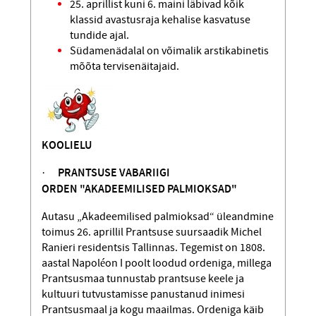
25. aprillist kuni 6. maini läbivad kõik
klassid avastusraja kehalise kasvatuse
tundide ajal.
Südamenädalal on võimalik arsti­kabinetis
mõõta tervisenäitajaid.
KOOLIELU
·
PRANTSUSE VABARIIGI
ORDEN
"AKADEEMILISED PALMIOKSAD"
Autasu „Akadeemilised palmioksad“ üleandmine
toimus 26. aprillil Prantsuse suursaadik Michel
Ranieri residentsis Tallinnas. Tegemist on 1808.
aastal Napoléon I poolt loodud ordeniga, millega
Prantsusmaa tunnustab prantsuse keele ja
kultuuri tutvustamisse panustanud inimesi
Prantsusmaal ja kogu maailmas. Ordeniga käib