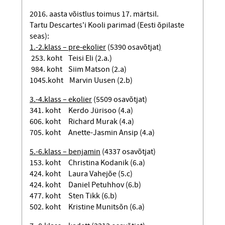
2016. aasta võistlus toimus 17. märtsil.
Tartu Descartes'i Kooli parimad (Eesti õpilaste
seas):
1.-2.klass – pre-ekolier
(5390 osavõtjat
)
253. koht Teisi Eli (2.a.)
984. koht Siim Matson (2.a)
1045.koht Marvin Uusen (2.b)
3.-4.klass – ekolier
(5509 osavõtjat)
341. koht Kerdo Jürisoo (4.a)
606. koht Richard Murak (4.a)
705. koht Anette-Jasmin Ansip (4.a)
5.-6.klass – benjamin
(4337 osavõtjat)
153. koht Christina Kodanik (6.a)
424. koht Laura Vahejõe (5.c)
424. koht Daniel Petuhhov (6.b)
477. koht Sten Tikk (6.b)
502. koht Kristine Munitsõn (6.a)