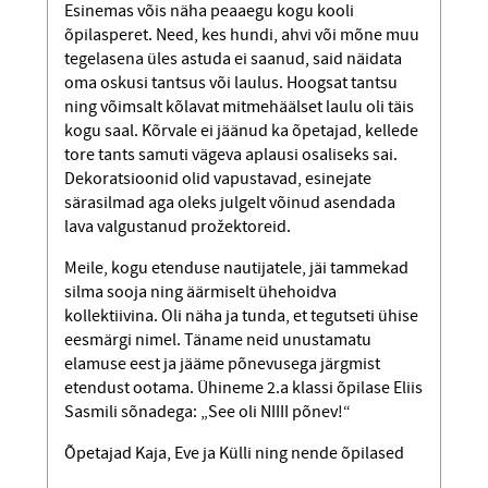
Esinemas võis näha peaaegu kogu kooli
õpilasperet. Need, kes hundi, ahvi või mõne muu
tegelasena üles astuda ei saanud, said näidata
oma oskusi tantsus või laulus. Hoogsat tantsu
ning võimsalt kõlavat mitmehäälset laulu oli täis
kogu saal. Kõrvale ei jäänud ka õpetajad, kellede
tore tants samuti vägeva aplausi osaliseks sai.
Dekoratsioonid olid vapustavad, esinejate
särasilmad aga oleks julgelt võinud asendada
lava valgustanud prožektoreid.
Meile, kogu etenduse nautijatele, jäi tammekad
silma sooja ning äärmiselt ühehoidva
kollektiivina. Oli näha ja tunda, et tegutseti ühise
eesmärgi nimel. Täname neid unustamatu
elamuse eest ja jääme põnevusega järgmist
etendust ootama. Ühineme 2.a klassi õpilase Eliis
Sasmili sõnadega: „See oli NIIII põnev!“
Õpetajad Kaja, Eve ja Külli ning nende õpilased