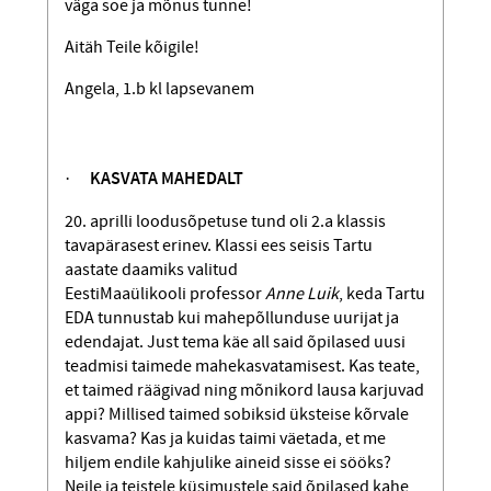
väga soe ja mõnus tunne!
Aitäh Teile kõigile!
Angela, 1.b kl lapsevanem
·
KASVATA MAHEDALT
20. aprilli loodusõpetuse tund oli 2.a klassis
tavapärasest erinev. Klassi ees seisis Tartu
aastate daamiks valitud
EestiMaaülikooli professor
Anne Luik
, keda Tartu
EDA tunnustab kui mahepõllunduse uurijat ja
edendajat. Just tema käe all said õpilased uusi
teadmisi taimede mahekasvatamisest. Kas teate,
et taimed räägivad ning mõnikord lausa karjuvad
appi? Millised taimed sobiksid üksteise kõrvale
kasvama? Kas ja kuidas taimi väetada, et me
hiljem endile kahjulike aineid sisse ei sööks?
Neile ja teistele küsimustele said õpilased kahe