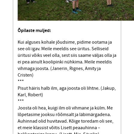
Õpilaste muljed:
Kui alguses kohale jõudsime, pidime ootama ja
see oli igav. Meile meeldis see üritus. Selliseid
üritusi võiks veel olla, sest siis saame väljas olla ja
ei pea ainult koolipinki nühkima. Meile meeldis
vihmaga joosta. (Janerin, Rignes, Amity ja
Cristen)
***
Pisut häiris halb ilm, aga joosta oli lihtne. (Jakup,
Karl, Robert)
***
Joosta oli hea, kuigi ilm oli vihmane ja külm. Me
lõpetasime jooksu rõõmsalt ja läbi­märgadena.
Auhinnad olid huvitavad. Kõige toredam oli see,
et meie klassist võitis Lisett peaauhinna –