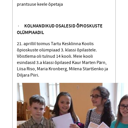
prantsuse keele õpetaja
·
KOLMANDIKUD OSALESID
ÕPIOSKUSTE
OLÜMPIAADIL
21. aprillil toimus Tartu Kesklinna Koolis
õpioskuste olümpiaad 3. klassi õpilastele.
Võistlema oli tulnud 14 kooli. Meie kooli
esindasid 3.a klassi õpilased Kaur Marten Pärn,
Liisa Riso, Maria Kronberg, Milena Startšenko ja
Diljara Piiri.