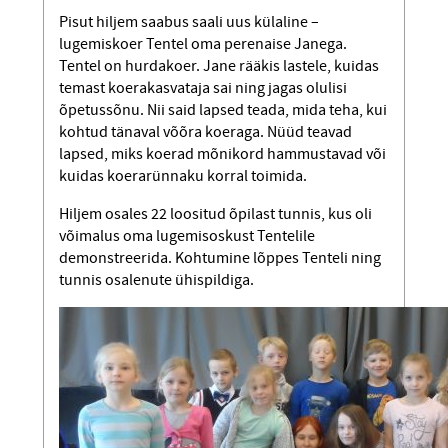
Pisut hiljem saabus saali uus külaline –
lugemiskoer Tentel oma perenaise Janega.
Tentel on hurdakoer. Jane rääkis lastele, kuidas
temast koerakasvataja sai ning jagas olulisi
õpetussõnu. Nii said lapsed teada, mida teha, kui
kohtud tänaval võõra koeraga. Nüüd teavad
lapsed, miks koerad mõnikord hammustavad või
kuidas koerarünnaku korral toimida.
Hiljem osales 22 loositud õpilast tunnis, kus oli
võimalus oma lugemisoskust Tentelile
demonstreerida. Kohtumine lõppes Tenteli ning
tunnis osalenute ühispildiga.