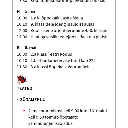
17.30 Koolitoitlustuse infopäev kooli sööklas
N
5. mai
10.00 1.a kl õppekäik Lasita Majja
10.10 9. klassidele loeng insuldist aulas
12.00 Koolisisene orienteerumine 4.-6. klassini
14.00 Heategevuslik teatejooks Raekoja platsil
R
6. mai
10.30 2.a klass Teatri Kodus
10.10 1.b kl südametervise tund kab 222
11.30 3.a klassi õppekäik Vapramäele
TEATED
·
SÜDAMEKUU
2. mai hommikust kell 9.00 kuni 16. maini
kell 9.00 toimub õpetajate
sammulugemisvõistlus.