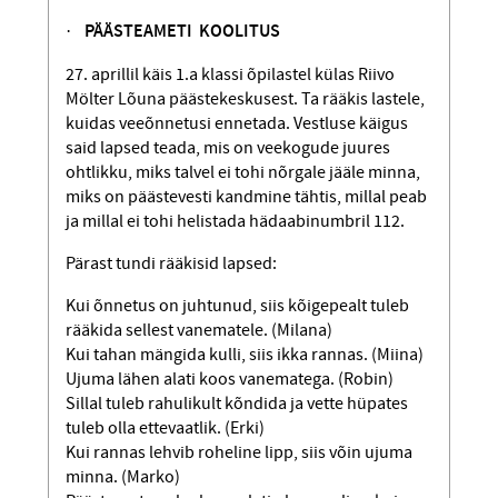
·
PÄÄSTEAMETI KOOLITUS
27. aprillil käis 1.a klassi õpilastel külas Riivo
Mölter Lõuna päästekeskusest. Ta rääkis lastele,
kuidas veeõnnetusi ennetada. Vestluse käigus
said lapsed teada, mis on veekogude juures
ohtlikku, miks talvel ei tohi nõrgale jääle minna,
miks on päästevesti kandmine tähtis, millal peab
ja millal ei tohi helistada hädaabinumbril 112.
Pärast tundi rääkisid lapsed:
Kui õnnetus on juhtunud, siis kõigepealt tuleb
rääkida sellest vanematele. (Milana)
Kui tahan mängida kulli, siis ikka rannas. (Miina)
Ujuma lähen alati koos vanematega. (Robin)
Sillal tuleb rahulikult kõndida ja vette hüpates
tuleb olla ettevaatlik. (Erki)
Kui rannas lehvib roheline lipp, siis võin ujuma
minna. (Marko)