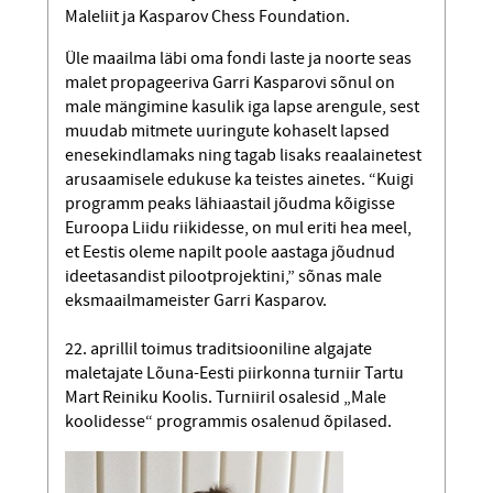
Maleliit ja Kasparov Chess Foundation.
Üle maailma läbi oma fondi laste ja noorte seas
malet propageeriva Garri Kasparovi sõnul on
male mängimine kasulik iga lapse arengule, sest
muudab mitmete uuringute kohaselt lapsed
enesekindlamaks ning tagab lisaks reaalainetest
arusaamisele edukuse ka teistes ainetes. “Kuigi
programm peaks lähiaastail jõudma kõigisse
Euroopa Liidu riikidesse, on mul eriti hea meel,
et Eestis oleme napilt poole aastaga jõudnud
ideetasandist pilootprojektini,” sõnas male
eksmaailmameister Garri Kasparov.
22. aprillil toimus traditsiooniline algajate
maletajate Lõuna-Eesti piirkonna turniir Tartu
Mart Reiniku Koolis. Turniiril osalesid „Male
koolidesse“ programmis osalenud õpilased.