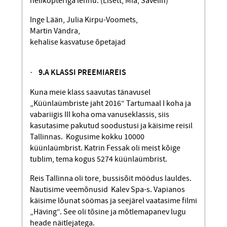
helikopteriga lennu. (Lisett, Mia, Sävelin)
Inge Lään, Julia Kirpu-Voomets,
Martin Vändra,
kehalise kasvatuse õpetajad
·
9.A KLASSI PREEMIAREIS
Kuna meie klass saavutas tänavusel
„Küünlaümbriste jaht 2016“ Tartumaal I koha ja
vabariigis III koha oma vanuseklassis, siis
kasutasime pakutud soodustusi ja käisime reisil
Tallinnas. Kogusime kokku 10000
küünlaümbrist. Katrin Fessak oli meist kõige
tublim, tema kogus 5274 küünlaümbrist.
Reis Tallinna oli tore, bussisõit möödus lauldes.
Nautisime veemõnusid Kalev Spa-s. Vapianos
käisime lõunat söömas ja seejärel vaatasime filmi
„Häving“. See oli tõsine ja mõtlemapanev lugu
heade näitlejatega.