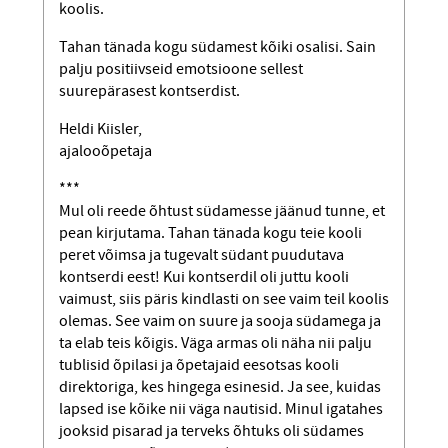
koolis.
Tahan tänada kogu südamest kõiki osalisi. Sain
palju positiivseid emotsioone sellest
suurepärasest kontserdist.
Heldi Kiisler,
ajalooõpetaja
***
Mul oli reede õhtust südamesse jäänud tunne, et
pean kirjutama. Tahan tänada kogu teie kooli
peret võimsa ja tugevalt südant puudutava
kontserdi eest! Kui kontserdil oli juttu kooli
vaimust, siis päris kindlasti on see vaim teil koolis
olemas. See vaim on suure ja sooja südamega ja
ta elab teis kõigis. Väga armas oli näha nii palju
tublisid õpilasi ja õpetajaid eesotsas kooli
direktoriga, kes hingega esinesid. Ja see, kuidas
lapsed ise kõike nii väga nautisid. Minul igatahes
jooksid pisarad ja terveks õhtuks oli südames