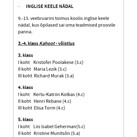
·
INGLISE KEELE NÄDAL
9.-13. veebruarini toimus koolis inglise keele
nädal, kus õpilased sai oma teadmised proovile
panna.
3.-4. klass
Kahoot
- võistlus
3. klass
I koht Kristofer Poolakese (3.c)
I
I koht Maria Lezik (3.c)
III koht Richard Murak (3.a)
4. klass
I koht Kertu-Katriin Kotkas (4.c)
II koht Henri Rebane (4.c)
III koht Elisa Torm (4.c)
5. klass
I koht Liis Isabel Geherman(5.c)
II koht Kristine Munitsõn (5.a)