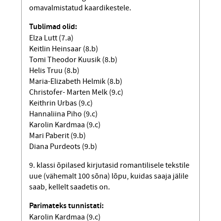
omavalmistatud kaardikestele.
Tublimad olid:
Elza Lutt (7.a)
Keitlin Heinsaar (8.b)
Tomi Theodor Kuusik (8.b)
Helis Truu (8.b)
Maria-Elizabeth Helmik (8.b)
Christofer- Marten Melk (9.c)
Keithrin Urbas (9.c)
Hannaliina Piho (9.c)
Karolin Kardmaa (9.c)
Mari Paberit (9.b)
Diana Purdeots (9.b)
9. klassi õpilased kirjutasid romantilisele tekstile
uue (vähemalt 100 sõna) lõpu, kuidas saaja jälile
saab, kellelt saadetis on.
Parimateks tunnistati:
Karolin Kardmaa (9.c)