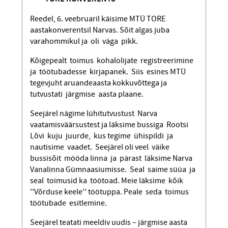
Reedel, 6. veebruaril käisime MTÜ TORE
aastakonverentsil Narvas. Sõit algas juba
varahommikul ja oli väga pikk.
Kõigepealt toimus kohalolijate regist­reerimine
ja töötubadesse kirjapanek. Siis esines MTÜ
tegevjuht aruandeaasta kokkuvõttega ja
tutvustati järgmise aasta plaane.
Seejärel nägime lühitutvustust Narva
vaatamisväärsustest ja läksime bussiga Rootsi
Lõvi kuju juurde, kus tegime ühispildi ja
nautisime vaadet. Seejärel oli veel väike
bussisõit mööda linna ja pärast läksime Narva
Vanalinna Gümnaasiumisse. Seal saime süüa ja
seal toimusid ka töötoad. Meie läksime kõik
''Võrduse keele'' töötuppa. Peale seda toimus
töötubade esitlemine.
Seejärel teatati meeldiv uudis – järgmise aasta