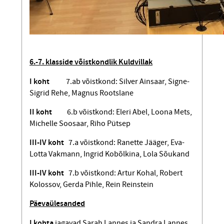
6.-7. klasside võistkondlik Kuldvillak
I koht
7.ab võistkond: Silver Ainsaar, Signe-
Sigrid Rehe, Magnus Rootslane
II koht
6.b võistkond: Eleri Abel, Loona Mets,
Michelle Soosaar, Riho Pütsep
III-IV koht
7.a võistkond: Ranette Jääger, Eva-
Lotta Vakmann, Ingrid Kobõlkina, Lola Sõukand
III-IV koht
7.b võistkond: Artur Kohal, Robert
Kolossov, Gerda Pihle, Rein Reinstein
Päevaülesanded
I kohta
jagavad
Sarah Lannes ja Sandra Lannes