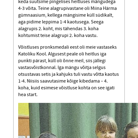
keda suutsime pingelises heitluses mängudega
4-3 võita. Teine alagrupivastane oli Miina Härma
gümnaasium, kellega mängisime küll südikalt,
aga pidime leppima 1-4 kaotusega. Seega
alagrupis 2. koht, mis tähendas 3. koha
kohtumist teise alagrupi 2. koha vastu.
Võistluses pronksmedali eest oli meie vastaseks
Katoliku Kool. Algusest peale oli heitlus iga
punkti pärast, küll oli õnne meil, siis jällegi
vastasvõistkonnal. Iga mängu võitja selgus
otsustavas setis ja kahjuks tuli vastu võtta kaotus
1-4. Niisiis saavutasime kõige kibedama – 4.
koha, kuid esimese võistluse kohta on see igati
hea start.