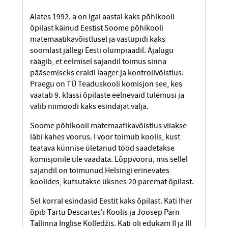
Alates 1992. a on igal aastal kaks põhikooli
õpilast käinud Eestist Soome põhikooli
matemaatikavõistlusel ja vastupidi kaks
soomlast jällegi Eesti olümpiaadil. Ajalugu
räägib, et eelmisel sajandil toimus sinna
pääsemiseks eraldi laager ja kontrollvõistlus.
Praegu on TÜ Teaduskooli komisjon see, kes
vaatab 9. klassi õpilaste eelnevaid tulemusi ja
valib niimoodi kaks esindajat välja.
Soome põhikooli matemaatikavõistlus viiakse
läbi kahes voorus. I voor toimub koolis, kust
teatava künnise ületanud tööd saadetakse
komisjonile üle vaadata. Lõppvooru, mis sellel
sajandil on toimunud Helsingi erinevates
koolides, kutsutakse üksnes 20 paremat õpilast.
Sel korral esindasid Eestit kaks õpilast. Kati Iher
õpib Tartu Descartes'i Koolis ja Joosep Pärn
Tallinna Inglise Kolledžis. Kati oli edukam II ja III