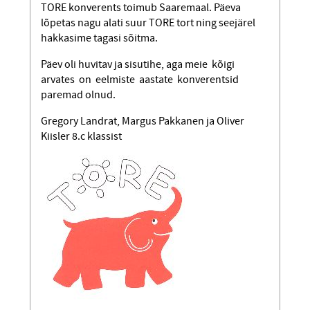
TORE konverents toimub Saaremaal. Päeva
lõpetas nagu alati suur TORE tort ning seejärel
hakkasime tagasi sõitma.
Päev oli huvitav ja sisutihe, aga meie kõigi
arvates on eelmiste aastate konverentsid
paremad olnud.
Gregory Landrat, Margus Pakkanen ja Oliver
Kiisler 8.c klassist