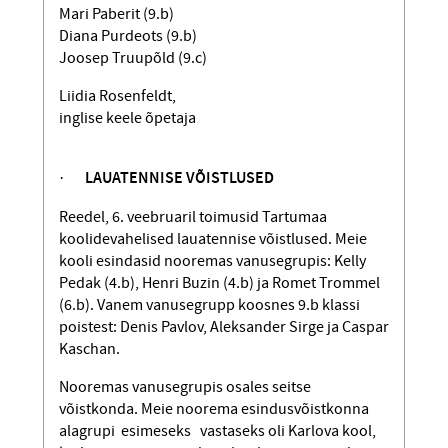
Mari Paberit (9.b)
Diana Purdeots (9.b)
Joosep Truupõld (9.c)
Liidia Rosenfeldt,
inglise keele õpetaja
·
LAUATENNISE VÕISTLUSED
Reedel, 6. veebruaril toimusid Tartumaa
koolidevahelised lauatennise võistlused. Meie
kooli esindasid nooremas vanuse­grupis: Kelly
Pedak (4.b), Henri Buzin (4.b) ja Romet Trommel
(6.b). Vanem vanusegrupp koosnes 9.b klassi
poistest: Denis Pavlov, Aleksander Sirge ja Caspar
Kaschan.
Nooremas vanusegrupis osales seitse
võistkonda. Meie noorema esindus­võistkonna
ala­grupi esimeseks vastaseks oli Karlova kool,