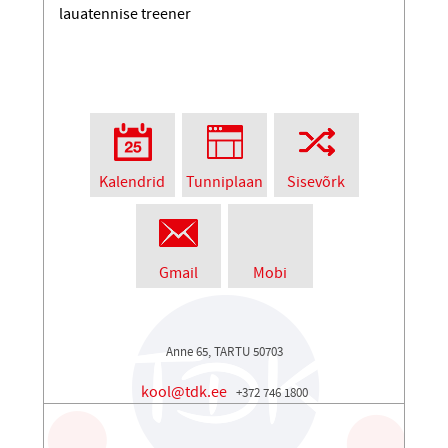
lauatennise treener
Kalendrid
Tunniplaan
Sisevõrk
Gmail
Mobi
Anne 65, TARTU 50703
kool@tdk.ee
+372 746 1800