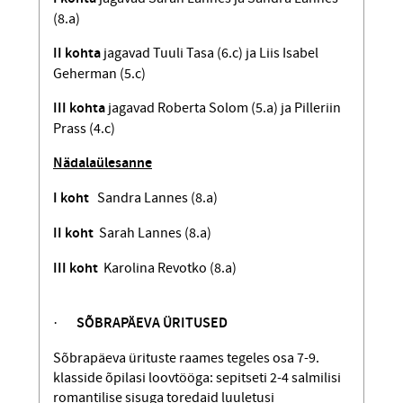
(8.a)
II kohta
jagavad Tuuli Tasa (6.c) ja Liis Isabel
Geherman (5.c)
III kohta
jagavad Roberta Solom (5.a) ja Pilleriin
Prass (4.c)
Nädalaülesanne
I koht
Sandra Lannes (8.a)
II koht
Sarah Lannes (8.a)
III koht
Karolina Revotko (8.a)
·
SÕBRAPÄEVA ÜRITUSED
Sõbrapäeva ürituste raames tegeles osa 7-9.
klasside õpilasi loovtööga: sepitseti 2-4 salmilisi
romantilise sisuga toredaid luuletusi