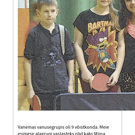
Vanemas vanusegrupis oli 9 võistkonda. Meie
esimese alagrupi vastasteks olid kaks Miina