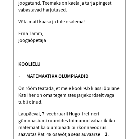
joogatund. Teemaks on kaela ja turja pingest
vabastavad harjutused.
Võta matt kaasa ja tule osalema!
Erna Tamm,
joogaõpetaja
KOOLIELU
·
MATEMAATIKA OLÜMPIAADID
On rõõm teatada, et meie kooli 9.b klassi õpilane
Kati Iher on oma tegemistes järjekordselt väga
tubli olnud.
Laupäeval, 7. veebruaril Hugo Treffneri
gümnaasiumi ruumides toimunud vabariikliku
matemaatika olümpiaadi piirkonnavoorus
saavutas Kati 48 osavõtja seas auväärse
3.