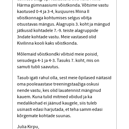
Härma gümnaasiumi võistkonda. Võtsime vastu
kaotused 0-4 ja 3-4, kusjuures Miina II
võistkonnaga kohtumises selgus võitja
otsustavas mängus. Alagrupis 3. koht ja mängud
jätkusid kohtadele 7.-9. teiste alagruppide
3ndate kohtade vastu. Meie vastased olid
Kivilinna kooli kaks võistkonda.
Mõlemaid võistkondki võitsid meie poisid,
seisudega 4-1 ja 4-3. Tasuks 7. koht, mis on
samuti tubli saavutus.
Tasub igati rahul olla, sest meie õpilased näitasid
oma pooleaastase treeningstaažiga oskusi
nende vastu, kes olid lauatennist mänginud
kauem. Kuna tulid mitmed võidud ja ka
medalikohad ei jäänud kaugele, siis tuleb
usinasti edasi harjutada, et teha samm edasi
kõrgemate kohtade suunas.
Julia Kirpu,