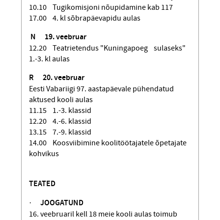
10.10 Tugikomisjoni nõupidamine kab 117
17.00 4. kl sõbrapäevapidu aulas
N
19. veebruar
12.20 Teatrietendus "Kuningapoeg sulaseks"
1.-3. kl aulas
R
20. veebruar
Eesti Vabariigi 97. aastapäevale pühendatud
aktused kooli aulas
11.15 1.-3. klassid
12.20 4.-6. klassid
13.15 7.-9. klassid
14.00 Koosviibimine koolitöötajatele õpetajate
kohvikus
TEATED
·
JOOGATUND
16. veebruaril kell 18 meie kooli aulas toimub