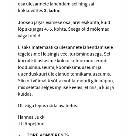
osa ülesannete lahendamisel ning sai
kokkuvõttes
3. koha
.
Joosep jagas esimese osa järel esikohta, kuid
lõpuks jagas 4.-5. kohta. Seega olid mõlemad
väga tublid.
Lisaks matemaatika ülesannete lahend­amisele
tegelesime Helsingis veel turismindusega. Sel
korral külastasime kokku kolme muuseumi:
loodusmuuseumi, koomiksimuuseumi ja
uuenduskuuri üle elanud tehnikamuuseumis.
Siin oli võimalik võtta mobla-moodi giid näppu,
mis seletas selges inglise keeles, et mis ja kus ja
kuidas.
Oli väga tegus nädalavahetus.
Hannes Jukk,
TÜ õppejõud
·
TORE KONVERENTS