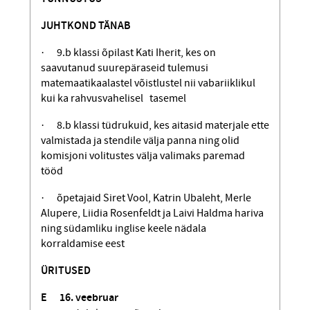
JUHTKOND TÄNAB
· 9.b klassi õpilast Kati Iherit, kes on
saavutanud suurepäraseid tulemusi
matemaatikaalastel võistlustel nii vabariiklikul
kui ka rahvusvahelisel tasemel
· 8.b klassi tüdrukuid, kes aitasid materjale ette
valmistada ja stendile välja panna ning olid
komisjoni volitustes välja valimaks paremad
tööd
· õpetajaid Siret Vool, Katrin Ubaleht, Merle
Alupere, Liidia Rosenfeldt ja Laivi Haldma hariva
ning südamliku inglise keele nädala
korraldamise eest
ÜRITUSED
E
16. veebruar