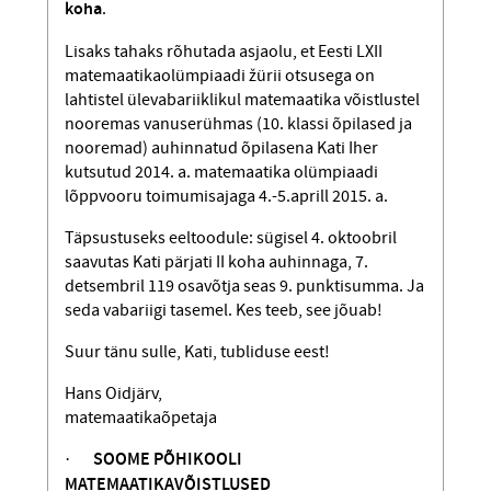
koha
.
Lisaks tahaks rõhutada asjaolu, et Eesti LXII
matemaatikaolümpiaadi žürii otsusega on
lahtistel ülevabariiklikul matemaatika võistlustel
nooremas vanuserühmas (10. klassi õpilased ja
nooremad) auhinnatud õpilasena Kati Iher
kutsutud 2014. a. mate­maatika olümpiaadi
lõppvooru toimumisajaga 4.-5.aprill 2015. a.
Täpsustuseks eeltoodule: sügisel 4. oktoobril
saavutas Kati pärjati II koha auhinnaga, 7.
detsembril 119 osavõtja seas 9. punktisumma. Ja
seda vabariigi tasemel. Kes teeb, see jõuab!
Suur tänu sulle, Kati, tubliduse eest!
Hans Oidjärv,
matemaatikaõpetaja
·
SOOME PÕHIKOOLI
MATEMAATIKA
VÕISTLUSED