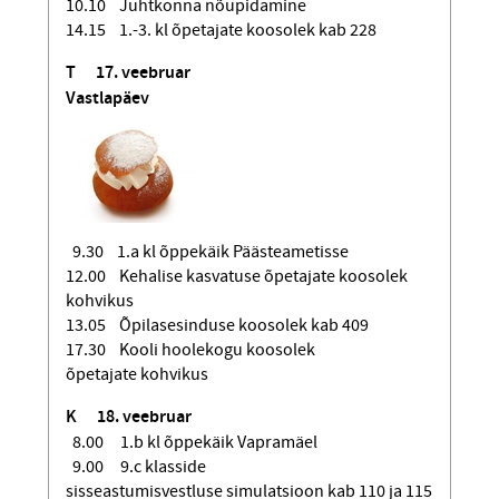
10.10 Juhtkonna nõupidamine
14.15 1.-3. kl õpetajate koosolek kab 228
T
17. veebruar
Vastlapäev
9.30 1.a kl õppekäik Päästeametisse
12.00 Kehalise kasvatuse õpetajate koosolek
kohvikus
13.05 Õpilasesinduse koosolek kab 409
17.30 Kooli hoolekogu koosolek
õpetajate kohvikus
K
18. veebruar
8.00 1.b kl õppekäik Vapramäel
9.00 9.c klasside
sisseastumisvestluse simulatsioon kab 110 ja 115