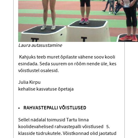
Laura autasustamine
Kahjuks teeb muret õpilaste vähene soov kooli
esindada. Seda suurem on rõõm nende üle, kes
võistlustel osalesid.
Julia Kirpu
kehalise kasvatuse õpetaja
• RAHVASTEPALLI VÕISTLUSED
Sellel nädalal toimusid Tartu linna
koolidevahelised rahvastepalli võistlused 5.
klasside tüdrukutele. Võistkonnad olid jaotatud