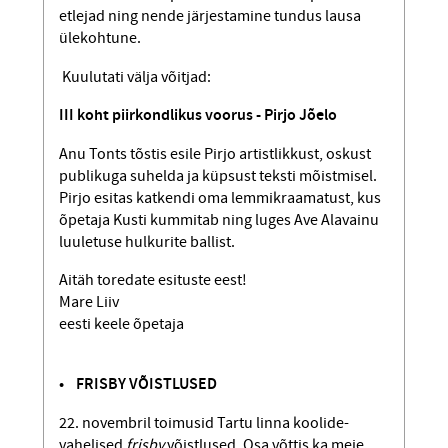
etlejad ning nende järjestamine tundus lausa
ülekohtune.
Kuulutati välja võitjad:
III koht piirkondlikus voorus - Pirjo Jõelo
Anu Tonts tõstis esile Pirjo artistlikkust, oskust
publikuga suhelda ja küpsust teksti mõistmisel.
Pirjo esitas katkendi oma lemmikraamatust, kus
õpetaja Kusti kummitab ning luges Ave Alavainu
luuletuse hulkurite ballist.
Aitäh toredate esituste eest!
Mare Liiv
eesti keele õpetaja
• FRISBY VÕISTLUSED
22. novembril toimusid Tartu linna koolide-
vahelised
frisby
võistlused. Osa võttis ka meie