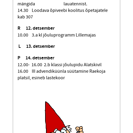
mängida lauatennist.
14.30 Loodava õpiveebi koolitus õpetajatele
kab 307
R 12. detsember
10.00 3.a kl jõuluprogramm Lillemajas
L
13. detsember
P
14. detsember
12.00- 16.00 2.b klassi jõulupidu Alatskivil
16.00 III advendiküünla süütamine Raekoja
platsil, esineb lastekoor