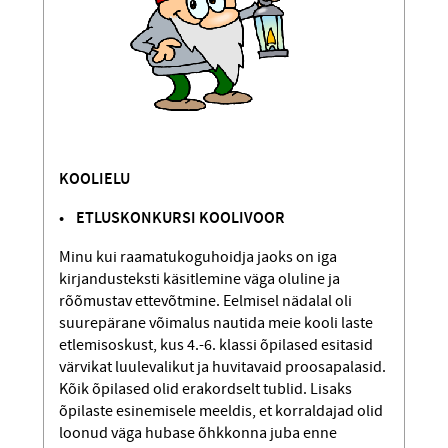
KOOLIELU
• ETLUSKONKURSI KOOLIVOOR
Minu kui raamatukoguhoidja jaoks on iga
kirjandusteksti käsitlemine väga oluline ja
rõõmustav ettevõtmine. Eelmisel nädalal oli
suurepärane võimalus nautida meie kooli laste
etlemisoskust, kus 4.-6. klassi õpilased esitasid
värvikat luulevalikut ja huvitavaid proosapalasid.
Kõik õpilased olid era­kordselt tublid. Lisaks
õpilaste esinemisele meeldis, et korraldajad olid
loonud väga hubase õhkkonna juba enne