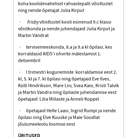
koha koolidevahelisel rahvastepalli võistlustel
ning nende õpetajat Julia Kirput
·
frisby
võistlustel kooli esinenud 9.c klassi
võistkonda ja nende juhendajaid Julia Kirput ja
Martin Vändrat
· tervisemeeskonda, 8.a ja 9.a kl õpilasi, kes
korraldasid AIDS'i ohvrite mälestamist 1.
detsembril
· I trimestri kogunemiste korral­damise eest 2.
kl, 5. kl ja 7. kl õpilasi ning õpetajaid Eve Ilves,
Külli Hindrikson, Mare Liiv, Svea Kaio, Kristi Talvik
ja Martin Vändra ning õpilaste juhendamise eest
õpetajaid Lilia Miilaste ja Anneli Koppel
· õpetajaid Helle Laasi, Ingrid Rumpi ja nende
õpilasi ning Elve Kuuske ja Maie Soodlat
jõulumeeleolu loomise eest
ÜRITUSED