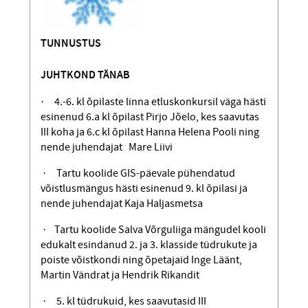
TUNNUSTUS
JUHTKOND TÄNAB
· 4.-6. kl õpilaste linna etluskonkursil väga hästi
esinenud 6.a kl õpilast Pirjo Jõelo, kes saavutas
III koha ja 6.c kl õpilast Hanna Helena Pooli ning
nende juhendajat Mare Liivi
· Tartu koolide GIS-päevale pühendatud
võistlusmängus hästi esinenud 9. kl õpilasi ja
nende juhendajat Kaja Haljasmetsa
· Tartu koolide Salva Võrguliiga mängudel kooli
edukalt esindanud 2. ja 3. klasside tüdrukute ja
poiste võistkondi ning õpetajaid Inge Läänt,
Martin Vändrat ja Hendrik Rikandit
· 5. kl tüdrukuid, kes saavutasid III