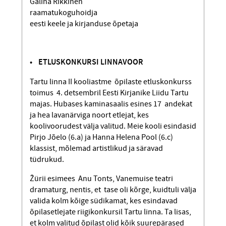
Galina Rikkinen
raamatukoguhoidja
eesti keele ja kirjanduse õpetaja
• ETLUSKONKURSI LINNAVOOR
Tartu linna II kooliastme õpilaste etlus­konkurss
toimus 4. detsembril Eesti Kirjanike Liidu Tartu
majas. Hubases kaminasaalis esines 17 andekat
ja hea lavanärviga noort etlejat, kes
koolivoorudest välja valitud. Meie kooli esindasid
Pirjo Jõelo (6.a) ja Hanna Helena Pool (6.c)
klassist, mõlemad artistlikud ja säravad
tüdrukud.
Žürii esimees Anu Tonts, Vanemuise teatri
dramaturg, nentis, et tase oli kõrge, kuidtuli välja
valida kolm kõige südikamat, kes esindavad
õpilasetlejate riigikonkursil Tartu linna. Ta lisas,
et kolm valitud õpilast olid kõik suurepärased