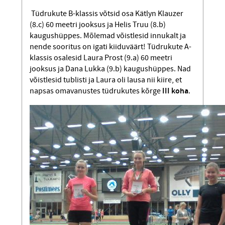
Tüdrukute B-klassis võtsid osa Kätlyn Klauzer
(8.c) 60 meetri jooksus ja Helis Truu (8.b)
kaugushüppes. Mõlemad võistlesid innukalt ja
nende sooritus on igati kiiduväärt! Tüdrukute A-
klassis osalesid Laura Prost (9.a) 60 meetri
jooksus ja Dana Lukka (9.b) kaugushüppes. Nad
võistlesid tublisti ja Laura oli lausa nii kiire, et
napsas omavanustes tüdrukutes kõrge
III koha
.