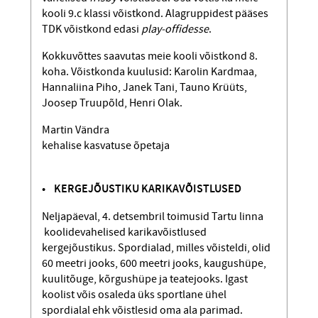
kooli 9.c klassi võistkond. Alagruppidest pääses
TDK võistkond edasi
play-offidesse
.
Kokkuvõttes saavutas meie kooli võistkond 8.
koha. Võistkonda kuulusid: Karolin Kardmaa,
Hannaliina Piho, Janek Tani, Tauno Krüüts,
Joosep Truupõld, Henri Olak.
Martin Vändra
kehalise kasvatuse õpetaja
• KERGEJÕUSTIKU KARIKAVÕISTLUSED
Neljapäeval, 4. detsembril toimusid Tartu linna
koolidevahelised karikavõistlused
kergejõustikus. Spordialad, milles võisteldi, olid
60 meetri jooks, 600 meetri jooks, kaugushüpe,
kuulitõuge, kõrgushüpe ja teatejooks. Igast
koolist võis osaleda üks sportlane ühel
spordialal ehk võistlesid oma ala parimad.