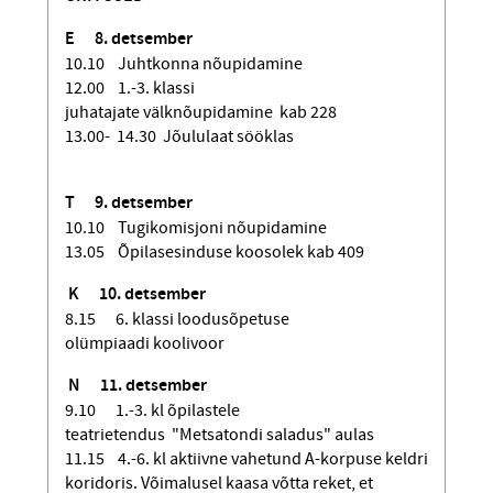
E 8. detsember
10.10 Juhtkonna nõupidamine
12.00 1.-3. klassi
juhatajate välknõupidamine kab 228
13.00- 14.30 Jõululaat sööklas
T
9. detsember
10.10 Tugikomisjoni nõupidamine
13.05 Õpilasesinduse koosolek kab 409
K
10. detsember
8.15 6. klassi loodusõpetuse
olümpiaadi koolivoor
N
11. detsember
9.10 1.-3. kl õpilastele
teatrietendus "Metsatondi saladus" aulas
11.15 4.-6. kl aktiivne vahetund A-korpuse keldri
koridoris. Võimalusel kaasa võtta reket, et