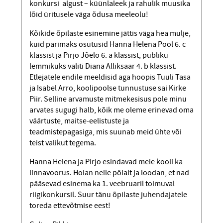
konkursi algust – küünlaleek ja rahulik muusika
lõid üritusele väga õdusa meeleolu!
Kõikide õpilaste esinemine jättis väga hea mulje,
kuid parimaks osutusid Hanna Helena Pool 6. c
klassist ja Pirjo Jõelo 6. a klassist, publiku
lemmikuks valiti Diana Alliksaar 4. b klassist.
Etlejatele endile meeldisid aga hoopis Tuuli Tasa
ja Isabel Arro, koolipoolse tunnustuse sai Kirke
Piir. Selline arvamuste mitmekesisus pole minu
arvates sugugi halb, kõik me oleme erinevad oma
väärtuste, maitse-eelistuste ja
teadmistepagasiga, mis suunab meid ühte või
teist valikut tegema.
Hanna Helena ja Pirjo esindavad meie kooli ka
linnavoorus. Hoian neile pöialt ja loodan, et nad
pääsevad esinema ka 1. veebruaril toimuval
riigikonkursil. Suur tänu õpilaste juhendajatele
toreda ettevõtmise eest!