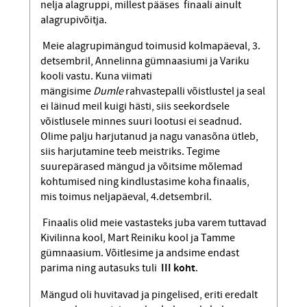
nelja alagruppi, millest pääses finaali ainult
alagrupivõitja.
Meie alagrupimängud toimusid kolma­päeval, 3.
detsembril, Annelinna güm­naasiumi ja Variku
kooli vastu. Kuna viimati
mängisime
Dumle
rahvastepalli võistlustel ja seal
ei läinud meil kuigi hästi, siis seekordsele
võistlusele minnes suuri lootusi ei seadnud.
Olime palju harjutanud ja nagu vanasõna ütleb,
siis harjutamine teeb meistriks. Tegime
suurepärased mängud ja võitsime mõlemad
kohtumised ning kindlustasime koha finaalis,
mis toimus neljapäeval, 4.detsembril.
Finaalis olid meie vastasteks juba varem tuttavad
Kivilinna kool, Mart Reiniku kool ja Tamme
gümnaasium. Võitlesime ja andsime endast
parima ning autasuks tuli
III koht
.
Mängud oli huvitavad ja pingelised, eriti eredalt