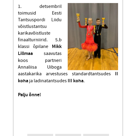
1. detsembril
toimusid Eesti
Tantsuspordi Liidu
võistlustantsu
karikavõistluste
finaalturniirid. 5.b
klassi ôpilane
Mikk
Lillmaa
saavutas
koos partneri
Annaliisa Uiboga
aastakarika arvestuses standardtantsudes
II
koha
ja ladinatantsudes
III koha
.
Palju õnne!