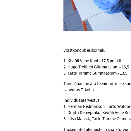
Võistkondlik esikolmik:
1. Kiviõli Vene Kool - 17,5 punkti
2. Hugo Treffneri Gümnaasium - 15,5
3. Tartu Tamme Gümnaasium - 13,5
Tänusõnad on ära teeninud meie kooli
saavutas 7. koha.
Individuaalarvestus:
1. Herman Pedmanson, Tartu Waldorf
2. Dmitri Derevjanko, Kiviõli Vene Koo
3. Liisa Maasik, Tartu Tamme Gümna
Täpsemate tulemustega saab tutvuda