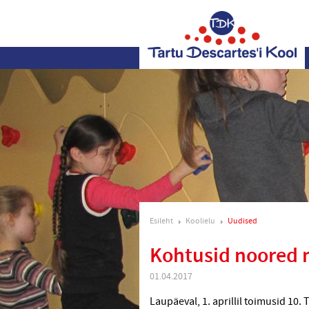
Esileht
Koolielu
Uudised
Kohtusid noored 
01.04.2017
Laupäeval, 1. aprillil toimusid 10.