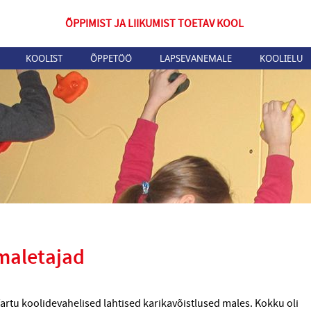
ÕPPIMIST JA LIIKUMIST TOETAV KOOL
KOOLIST
ÕPPETÖÖ
LAPSEVANEMALE
KOOLIELU
maletajad
 Tartu koolidevahelised lahtised karikavõistlused males. Kokku oli