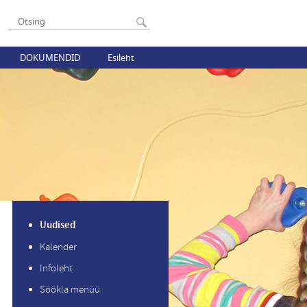
DOKUMENDID
Esileht
Uudised
Kalender
Infoleht
Söökla menüü