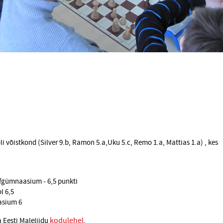
 võistkond (Silver 9.b, Ramon 5.a,Uku 5.c, Remo 1.a, Mattias 1.a) , kes
gümnaasium - 6,5 punkti
l 6,5
asium 6
kodulehel
 Eesti Maleliidu
.