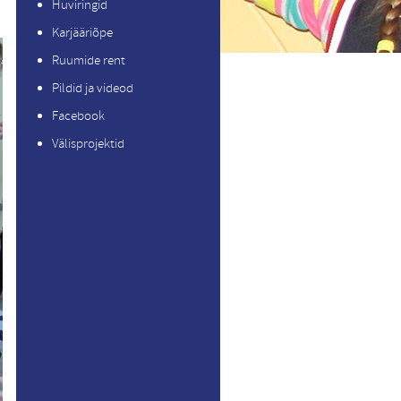
Huviringid
Karjääriõpe
Ruumide rent
Pildid ja videod
Facebook
Välisprojektid