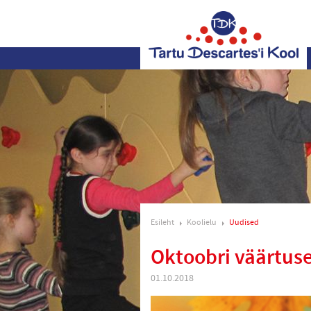
Esileht
Koolielu
Uudised
Oktoobri väärtus
01.10.2018