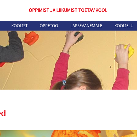
ÕPPIMIST JA LIIKUMIST TOETAV KOOL
KOOLIST
ÕPPETÖÖ
LAPSEVANEMALE
KOOLIELU
ed