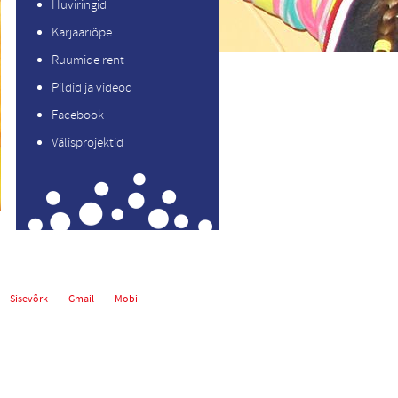
Huviringid
Karjääriõpe
Ruumide rent
Pildid ja videod
Facebook
Välisprojektid
Sisevõrk
Gmail
Mobi