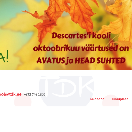
ool@tdk.ee
+372 746 1800
Kalendrid
Tunniplaan