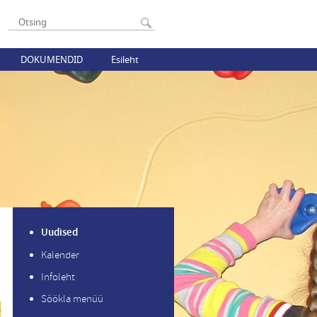
DOKUMENDID
Esileht
Uudised
Kalender
Infoleht
Söökla menüü