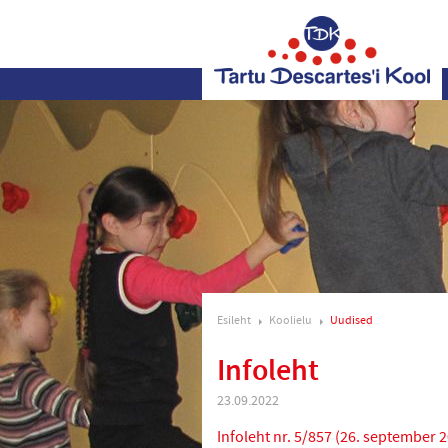
Esileht
Koolielu
Uudised
Infoleht
23.09.2022
Infoleht nr. 5/857 (26. september 