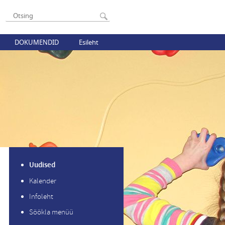
DOKUMENDID
Esileht
Uudised
Kalender
Infoleht
Söökla menüü