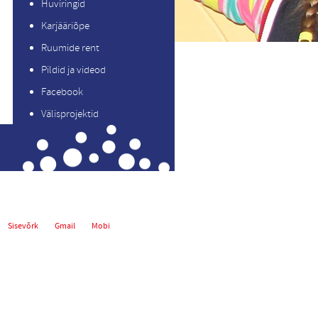
Huviringid
Karjääriõpe
Ruumide rent
Pildid ja videod
Facebook
Välisprojektid
Sisevõrk
Gmail
Mobi