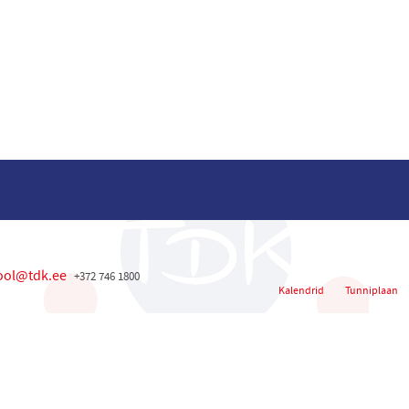
ool@tdk.ee
+372 746 1800
Kalendrid
Tunniplaan