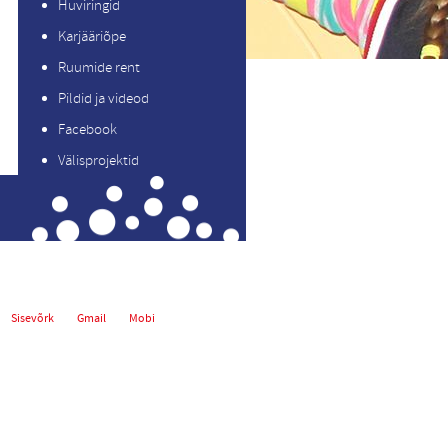
Huviringid
Karjääriõpe
Ruumide rent
Pildid ja videod
Facebook
Välisprojektid
Sisevõrk
Gmail
Mobi