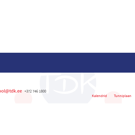
ool@tdk.ee
+372 746 1800
Kalendrid
Tunniplaan