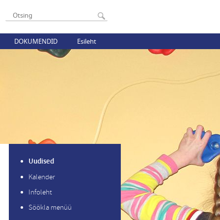
DOKUMENDID
Esileht
Uudised
Kalender
Infoleht
Söökla menüü