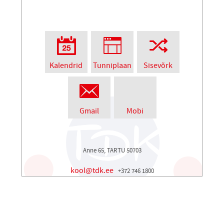
Kalendrid
Tunniplaan
Sisevõrk
Gmail
Mobi
Anne 65, TARTU 50703
kool@tdk.ee
+372 746 1800