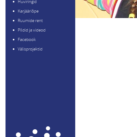
Huviringid
Karjääriõpe
Ruumide rent
Pildid ja videod
Facebook
Välisprojektid