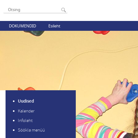
DOKUMENDID
Esileht
Uudised
Kalender
Infoleht
Söökla menüü