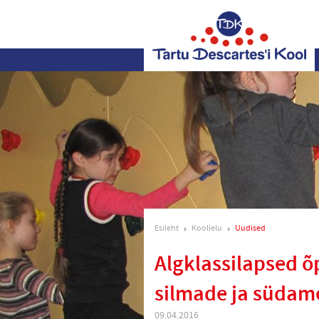
Esileht
Koolielu
Uudised
Algklassilapsed 
silmade ja südam
09.04.2016