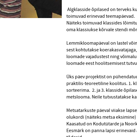
Algklasside õpilased on terveks ku
toimuvad erinevad teemapäevad.
Näiteks toimuvad klassides lõimit
oma klassiukse kõrvale stendi mõ
Lemmikloomapäeval on lastel või
sest kohtutakse koerakasvatajaga
loomade vajadustest ning võimalu
loomade eest hoolitsemisest tutvu
Üks päev projektist on pühendatud 
praktilis-teoreetiline koolitus. 1.
sorteerima. 2. ja 3. klasside õpil
metslooma. Neile tutvustatakse ka 
Metsatarkuste päeval viiakse laps
olukordi (näiteks metsa eksimine)
Kaasatud on Kodutütarde ja Noorko
Eesmärk on panna lapsi erinevaid 