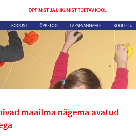
ÕPPIMIST JA LIIKUMIST TOETAV KOOL
KOOLIST
ÕPPETÖÖ
LAPSEVANEMALE
KOOLIELU
õpivad maailma nägema avatud
ega