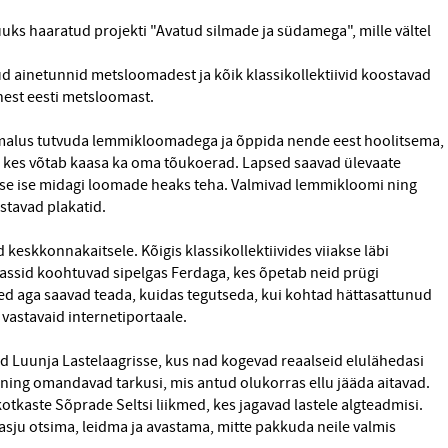
uks haaratud projekti "Avatud silmade ja südamega", mille vältel
ud ainetunnid metsloomadest ja kõik klassikollektiivid koostavad
nest eesti metsloomast.
malus tutvuda lemmikloomadega ja õppida nende eest hoolitsema,
, kes võtab kaasa ka oma tõukoerad. Lapsed saavad ülevaate
se ise midagi loomade heaks teha. Valmivad lemmikloomi ning
stavad plakatid.
keskkonnakaitsele. Kõigis klassikollektiivides viiakse läbi
 klassid koohtuvad sipelgas Ferdaga, kes õpetab neid prügi
ased aga saavad teada, kuidas tegutseda, kui kohtad hättasattunud
vastavaid internetiportaale.
ed Luunja Lastelaagrisse, kus nad kogevad reaalseid elulähedasi
 ning omandavad tarkusi, mis antud olukorras ellu jääda aitavad.
tkaste Sõprade Seltsi liikmed, kes jagavad lastele algteadmisi.
asju otsima, leidma ja avastama, mitte pakkuda neile valmis