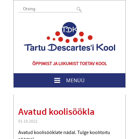
ÕPPIMIST JA LIIKUMIST TOETAV KOOL
MENÜÜ
Avatud koolisöökla
01.10.2022
Avatud koolisööklate nädal. Tulge koolitoitu