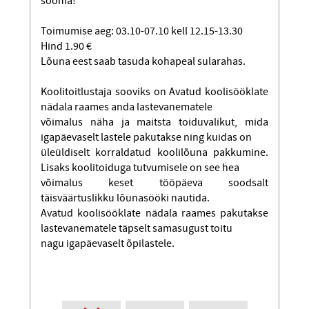
sööma!
Toimumise aeg: 03.10-07.10 kell 12.15-13.30
Hind 1.90 €
Lõuna eest saab tasuda kohapeal sularahas.
Koolitoitlustaja sooviks on Avatud koolisööklate
nädala raames anda lastevanematele
võimalus näha ja maitsta toiduvalikut, mida
igapäevaselt lastele pakutakse ning kuidas on
üleüldiselt korraldatud koolilõuna pakkumine.
Lisaks koolitoiduga tutvumisele on see hea
võimalus keset tööpäeva soodsalt
täisväärtuslikku lõunasööki nautida.
Avatud koolisööklate nädala raames pakutakse
lastevanematele täpselt samasugust toitu
nagu igapäevaselt õpilastele.